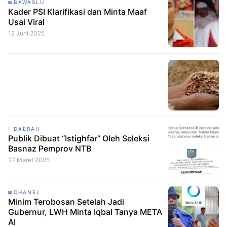
BAWASLU
Kader PSI Klarifikasi dan Minta Maaf
Usai Viral
12 Juni 2025
DAERAH
Publik Dibuat “Istighfar” Oleh Seleksi
Basnaz Pemprov NTB
27 Maret 2025
CHANEL
Minim Terobosan Setelah Jadi
Gubernur, LWH Minta Iqbal Tanya META
AI