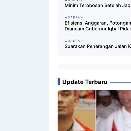
Minim Terobosan Setelah Jad
DAERAH
Efisiensi Anggaran, Potonga
Diancam Gubernur Iqbal Pida
DAERAH
Suarakan Penerangan Jalan K
Update Terbaru