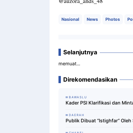
@auzora_ands_48
Nasional
News
Photos
Pol
Selanjutnya
memuat...
Direkomendasikan
BAWASLU
Kader PSI Klarifikasi dan Mint
DAERAH
Publik Dibuat “Istighfar” Ol
CHANEL