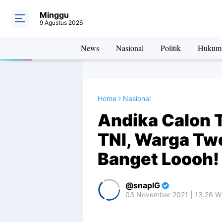
Minggu
9 Agustus 2026
News
Nasional
Politik
Hukum
Home
Nasional
Andika Calon 
TNI, Warga Tw
Banget Loooh!
snapIG
03 November 2021 | 13.26 W