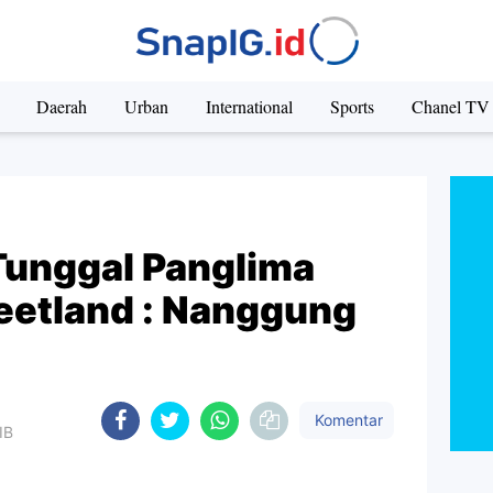
Daerah
Urban
International
Sports
Chanel TV
Tunggal Panglima
eetland : Nanggung
Komentar
IB