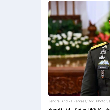
Jendral Andika Perkasa/Doc. Photo S
SnapIG.id
- Ketua DPR RI, Pu