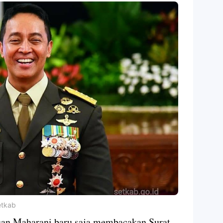
etkab
an Maharani baru saja membacakan Surat