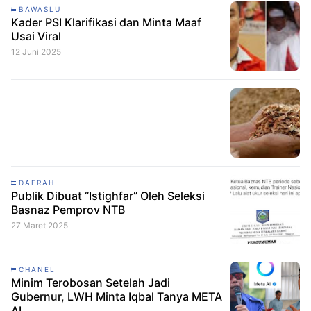
BAWASLU
Kader PSI Klarifikasi dan Minta Maaf
Usai Viral
12 Juni 2025
DAERAH
Publik Dibuat “Istighfar” Oleh Seleksi
Basnaz Pemprov NTB
27 Maret 2025
CHANEL
Minim Terobosan Setelah Jadi
Gubernur, LWH Minta Iqbal Tanya META
AI