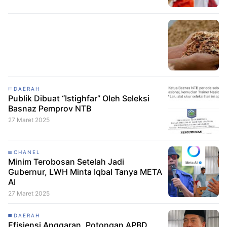
DAERAH
Publik Dibuat “Istighfar” Oleh Seleksi
Basnaz Pemprov NTB
27 Maret 2025
CHANEL
Minim Terobosan Setelah Jadi
Gubernur, LWH Minta Iqbal Tanya META
AI
27 Maret 2025
DAERAH
Efisiensi Anggaran, Potongan APBD,