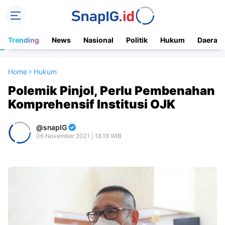
Trending
News
Nasional
Politik
Hukum
Daerah
Home
Hukum
Polemik Pinjol, Perlu Pembenahan
Komprehensif Institusi OJK
snapIG
06 November 2021 | 18.18 WIB