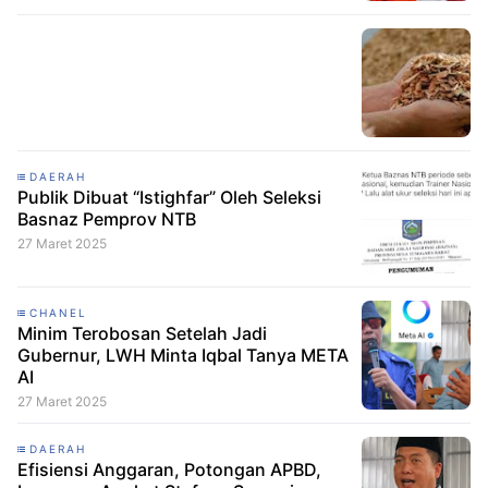
DAERAH
Publik Dibuat “Istighfar” Oleh Seleksi
Basnaz Pemprov NTB
27 Maret 2025
CHANEL
Minim Terobosan Setelah Jadi
Gubernur, LWH Minta Iqbal Tanya META
AI
27 Maret 2025
DAERAH
Efisiensi Anggaran, Potongan APBD,