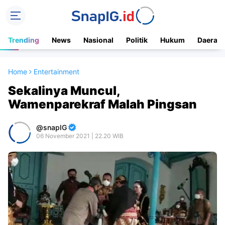
Trending
News
Nasional
Politik
Hukum
Daerah
Home
Entertainment
Sekalinya Muncul,
Wamenparekraf Malah Pingsan
snapIG
06 November 2021 | 22.20 WIB