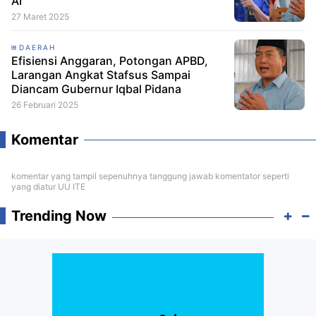
AI
27 Maret 2025
DAERAH
Efisiensi Anggaran, Potongan APBD,
Larangan Angkat Stafsus Sampai
Diancam Gubernur Iqbal Pidana
26 Februari 2025
Komentar
komentar yang tampil sepenuhnya tanggung jawab komentator seperti
yang diatur UU ITE
Trending Now