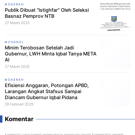
DAERAH
Publik Dibuat “Istighfar” Oleh Seleksi
Basnaz Pemprov NTB
27 Maret 2025
CHANEL
Minim Terobosan Setelah Jadi
Gubernur, LWH Minta Iqbal Tanya META
AI
27 Maret 2025
DAERAH
Efisiensi Anggaran, Potongan APBD,
Larangan Angkat Stafsus Sampai
Diancam Gubernur Iqbal Pidana
26 Februari 2025
Komentar
komentar yang tampil sepenuhnya tanggung jawab komentator seperti