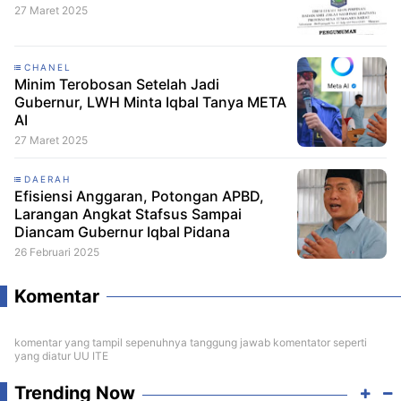
27 Maret 2025
CHANEL
Minim Terobosan Setelah Jadi
Gubernur, LWH Minta Iqbal Tanya META
AI
27 Maret 2025
DAERAH
Efisiensi Anggaran, Potongan APBD,
Larangan Angkat Stafsus Sampai
Diancam Gubernur Iqbal Pidana
26 Februari 2025
Komentar
komentar yang tampil sepenuhnya tanggung jawab komentator seperti
yang diatur UU ITE
Trending Now