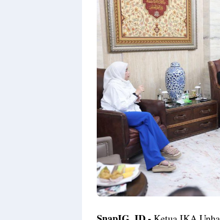
SnapIG, ID -
Ketua IKA Unhas