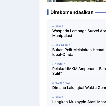
Direkomendasikan
NEWS
Waspada Lembaga Survei Abal
Manipulasi
HEADLINE
Bukan Pelit Melainkan Hemat,
Iqbal-Dinda
BISNIS
Pelaku UMKM Ampenan: “Bang
Sulit”
NASIONAL
Dimana Lalu Iqbal Waktu Ge
NEWS
Langkah Muzayyin Atasi Masal