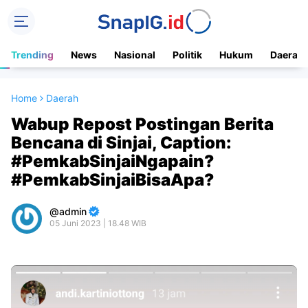
Trending
News
Nasional
Politik
Hukum
Daerah
Home
Daerah
Wabup Repost Postingan Berita
Bencana di Sinjai, Caption:
#PemkabSinjaiNgapain?
#PemkabSinjaiBisaApa?
admin
05 Juni 2023 | 18.48 WIB