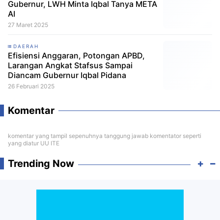
Gubernur, LWH Minta Iqbal Tanya META
AI
27 Maret 2025
DAERAH
Efisiensi Anggaran, Potongan APBD,
Larangan Angkat Stafsus Sampai
Diancam Gubernur Iqbal Pidana
26 Februari 2025
Komentar
komentar yang tampil sepenuhnya tanggung jawab komentator seperti
yang diatur UU ITE
Trending Now