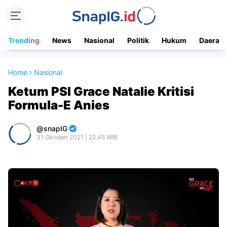
Trending
News
Nasional
Politik
Hukum
Daerah
Home
Nasional
Ketum PSI Grace Natalie Kritisi
Formula-E Anies
snapIG
31 Oktober 2021 | 22.45 WIB